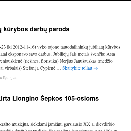
tų kūrybos darbų paroda
23 iki 2012-11-16) vyko rajono tautodailininkų jubiliatų kūrybos
iatai eksponavo savo darbus. Jubiliejų šais metais švenčia: Asta
eniauskienė (riešinės, floristika) Nerijus Janušauskas (medžio
ai virbalais) Stefanija Čypienė …
Skaitykite toliau
→
įraše
 išjungtas
2012-
ųjų
metų
irta Lion­gino Šepkos 105-osioms
jubiliatų
kūrybos
darbų
paroda
 krašto muzie­jus, siek­dami įamžinti gar­siau­sio XX a. diev­dir­bio
medžio dro­žy­bos tra­di­cijų išsau­go­jimą ir tęs­ti­numą, nuo 1994 m.