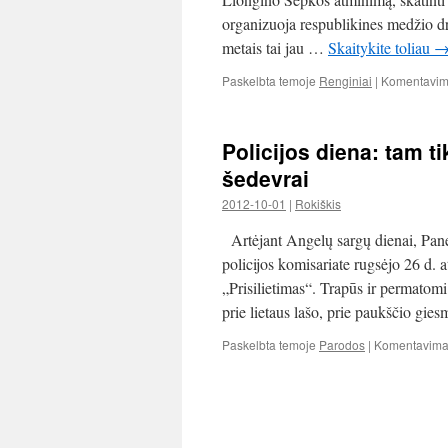
orga­ni­zuoja res­pub­li­ki­nes medžio 
metais tai jau …
Skaitykite toliau
Paskelbta temoje
Renginiai
|
Komentavima
Policijos diena: tam ti
šedevrai
2012-10-01
|
Rokiškis
Artėjant Angelų sargų dienai, Panev
policijos komisariate rugsėjo 26 d. 
„Prisilietimas“. Trapūs ir permatomi 
prie lietaus lašo, prie paukščio gi
Paskelbta temoje
Parodos
|
Komentavimas