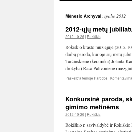
spalio 2012
Mėnesio Archyvai:
2012-ųjų metų jubilia
2012-10-26
|
Rokiškis
Rokiškio krašto muziejuje (2012-10-
darbų paroda, kurioje šių metų jubil
Turčinskienė (keramika) Jolanta Kar
drožyba) Rasa Palivonienė (mezgini
Paskelbta temoje
Parodos
|
Komentavimas
Konkursinė paroda, sk
gimimo metinėms
2012-10-26
|
Rokiškis
Rokiš­kio r. savi­val­dybė ir Rokiš­kio
Lion­gino Šepkos atmi­nimą, ska­tinti 