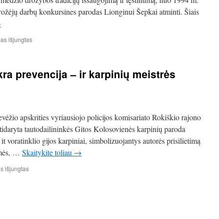
dro­žėjų darbų kon­kur­si­nes paro­das Lion­gi­nui Šepkai atminti. Šiais
→
įraše
s išjungtas
Konkursinė
paroda,
skirta
kra prevencija – ir karpinių meistrės
Lion­
gino
Šepkos
105-
osioms
ėžio apskrities vyriausiojo policijos komisariato Rokiškio rajono
gimimo
metinėms
atidaryta tautodailininkės Gitos Kolosovienės karpinių paroda
it voratinklio gijos karpiniai, simbolizuojantys autorės prisilietimą
esmės, …
Skaitykite toliau
→
įraše
 išjungtas
Policijos
diena:
tam
tikra
prevencija