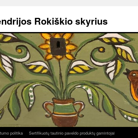
ndrijos Rokiškio skyrius
tumo politika
Sertifikuotų tautinio paveldo produktų gamintojai