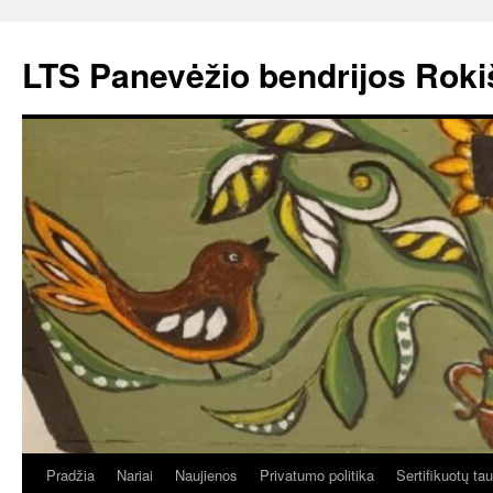
Pereiti
prie
LTS Panevėžio bendrijos Roki
turinio
Pradžia
Nariai
Naujienos
Privatumo politika
Sertifikuotų ta