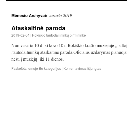
vasario 2019
Mėnesio Archyvai:
Ataskaitinė paroda
2019-02-04
|
Rokiškio tautodailininkų pirmininkė
Nuo vasario 10 d iki kovo 10 d Rokiškio krašto muziejuje ,,baltoj
,tautodailininkų ataskaitinė paroda.Oficialus uždarymas planuo
nešti į muziejų iki 11 dienos.
įraše
Paskelbta temoje
Be kategorijos
|
Komentavimas išjungtas
Ataskaitinė
paroda