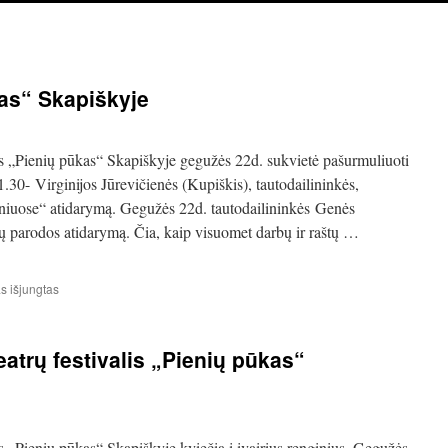
kas“ Skapiškyje
alis „Pienių pūkas“ Skapiškyje gegužės 22d. sukvietė pašurmuliuoti
1.30- Virginijos Jūrevičienės (Kupiškis), tautodailininkės,
niuose“ atidarymą. Gegužės 22d. tautodailininkės Genės
 parodos atidarymą. Čia, kaip visuomet darbų ir raštų …
įraše
 išjungtas
Festivalis
„Pienių
pūkas“
teatrų festivalis „Pienių pūkas“
Skapiškyje
lis „Pienių pūkas“ Skapiškyje kviečia į įvairius renginius. Gegužės