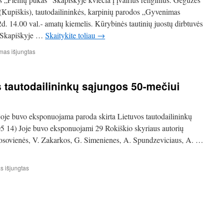
 (Kupiškis), tautodailininkės, karpinių parodos „Gyvenimas
. 14.00 val.- amatų kiemelis. Kūrybinės tautinių juostų dirbtuvės
s Skapiškyje …
Skaitykite toliau
→
įraše
as išjungtas
XX
tarptautinis
kartų
s tautodailininkų sąjungos 50-mečiui
teatrų
festivalis
„Pienių
pūkas“
joje buvo eksponuojama paroda skirta Lietuvos tautodailininkų
Skapiškyje
5 14) Joje buvo eksponuojami 29 Rokiškio skyriaus autorių
olosovienės, V. Zakarkos, G. Simenienes, A. Spundzeviciaus, A. …
įraše
 išjungtas
Paroda
skirta
Lietuvos
tautodailininkų
sąjungos