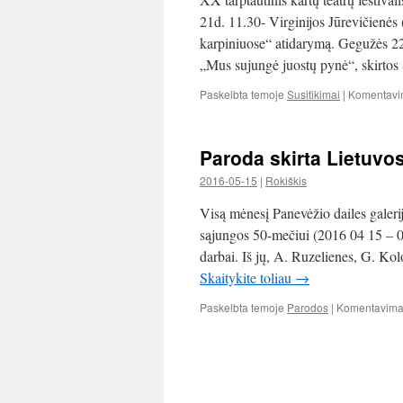
21d. 11.30- Virginijos Jūrevičienės
karpiniuose“ atidarymą. Gegužės 22d
„Mus sujungė juostų pynė“, skirto
Paskelbta temoje
Susitikimai
|
Komentavim
Paroda skirta Lietuvo
2016-05-15
|
Rokiškis
Visą mėnesį Panevėžio dailes galeri
sąjungos 50-mečiui (2016 04 15 – 0
darbai. Iš jų, A. Ruzelienes, G. K
Skaitykite toliau
→
Paskelbta temoje
Parodos
|
Komentavimas