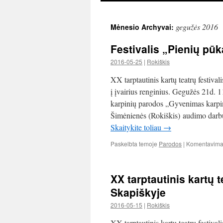
gegužės 2016
Mėnesio Archyvai:
Festivalis „Pienių pū
2016-05-25
|
Rokiškis
XX tarptautinis kartų teatrų festiv
į įvairius renginius. Gegužės 21d. 1
karpinių parodos „Gyvenimas karpi
Šimėnienės (Rokiškis) audimo darbų
Skaitykite toliau
→
Paskelbta temoje
Parodos
|
Komentavimas
XX tarptautinis kartų 
Skapiškyje
2016-05-15
|
Rokiškis
XX tarptautinis kartų teatrų festiva