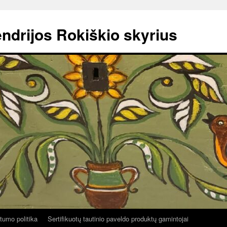
ndrijos Rokiškio skyrius
tumo politika
Sertifikuotų tautinio paveldo produktų gamintojai