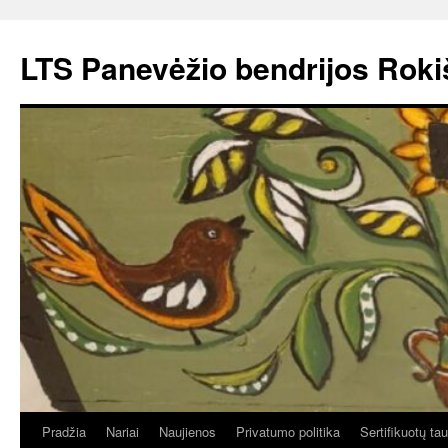
Pereiti
prie
LTS Panevėžio bendrijos Roki
turinio
Pradžia
Nariai
Naujienos
Privatumo politika
Sertifikuotų ta