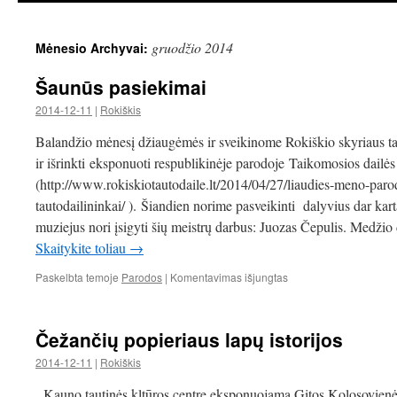
gruodžio 2014
Mėnesio Archyvai:
Šaunūs pasiekimai
2014-12-11
|
Rokiškis
Balandžio mėnesį džiau­gė­mės ir svei­ki­nome Rokiš­kio sky­riaus tau­to
ir išrinkti eks­po­nuoti res­pub­li­ki­nėje parodoje Tai­ko­mo­sios dai­lė
(http://www.rokiskiotautodaile.lt/2014/04/27/liaudies-meno-paro
tautodailininkai/ ). Šiandien norime pasveikinti dalyvius dar kar
muziejus nori įsigyti šių meistrų darbus: Juo­zas Čepu­lis. Medžio 
Skaitykite toliau
→
įraše
Paskelbta temoje
Parodos
|
Komentavimas išjungtas
Šaunūs
pasiekimai
Čežančių popieriaus lapų istorijos
2014-12-11
|
Rokiškis
Kauno tautinės kltūros centre eksponuojama Gitos Kolosovienė