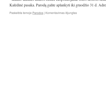
Kalėdinė pasaka. Parodą galite aplankyti iki gruodžio 31 d. Ad
įraše
Paskelbta temoje
Parodos
|
Komentavimas išjungtas
Čežančių
popieriaus
lapų
istorijos