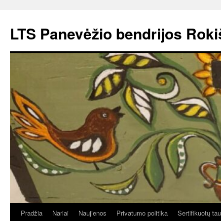
Pereiti
prie
LTS Panevėžio bendrijos Roki
turinio
Pradžia
Nariai
Naujienos
Privatumo politika
Sertifikuotų ta