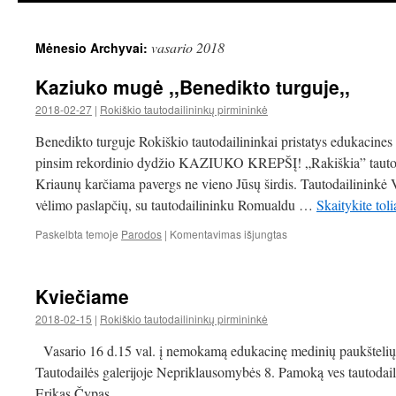
vasario 2018
Mėnesio Archyvai:
Kaziuko mugė ,,Benedikto turguje,,
2018-02-27
|
Rokiškio tautodailininkų pirmininkė
Benedikto turguje Rokiškio tautodailininkai pristatys edukacines
pinsim rekordinio dydžio KAZIUKO KREPŠĮ! „Rakiškia” tautodai
Kriaunų karčiama pavergs ne vieno Jūsų širdis. Tautodailininkė 
vėlimo paslapčių, su tautodailininku Romualdu …
Skaitykite tol
įraše
Paskelbta temoje
Parodos
|
Komentavimas išjungtas
Kaziuko
mugė
,,Benedikto
Kviečiame
turguje,,
2018-02-15
|
Rokiškio tautodailininkų pirmininkė
Vasario 16 d.15 val. į nemokamą edukacinę medinių paukšteli
Tautodailės galerijoje Nepriklausomybės 8. Pamoką ves tautodaili
Erikas Čypas.