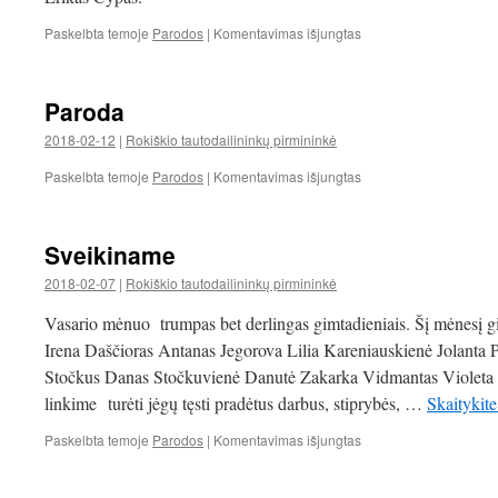
įraše
Paskelbta temoje
Parodos
|
Komentavimas išjungtas
Kviečiame
Paroda
2018-02-12
|
Rokiškio tautodailininkų pirmininkė
įraše
Paskelbta temoje
Parodos
|
Komentavimas išjungtas
Paroda
Sveikiname
2018-02-07
|
Rokiškio tautodailininkų pirmininkė
Vasario mėnuo trumpas bet derlingas gimtadieniais. Šį mėnesį 
Irena Daš­či­o­ras Antanas Jegorova Lilia Kare­niau­skienė Jolanta P
Stoč­kus Danas Stoč­ku­vienė Danutė Zakarka Vid­man­tas Violeta
linkime turėti jėgų tęsti pradėtus darbus, stiprybės, …
Skaitykite
įraše
Paskelbta temoje
Parodos
|
Komentavimas išjungtas
Sveikiname