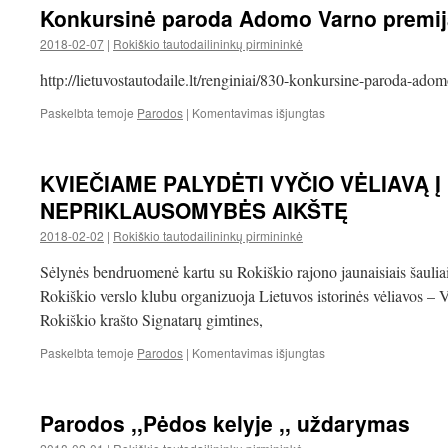
Konkursinė paroda Adomo Varno premija
2018-02-07
|
Rokiškio tautodailininkų pirmininkė
http://lietuvostautodaile.lt/renginiai/830-konkursine-paroda-adom
įraše
Paskelbta temoje
Parodos
|
Komentavimas išjungtas
Konkursinė
paroda
Adomo
KVIEČIAME PALYDĖTI VYČIO VĖLIAVĄ Į
Varno
premijai
NEPRIKLAUSOMYBĖS AIKŠTĘ
laimėti
2018-02-02
|
Rokiškio tautodailininkų pirmininkė
Joniškyje
Sėlynės bendruomenė kartu su Rokiškio rajono jaunaisiais šauliais
Rokiškio verslo klubu organizuoja Lietuvos istorinės vėliavos – V
Rokiškio krašto Signatarų gimtines,
įraše
Paskelbta temoje
Parodos
|
Komentavimas išjungtas
KVIEČIAME
PALYDĖTI
VYČIO
Parodos ,,Pėdos kelyje ,, uždarymas
VĖLIAVĄ
Į