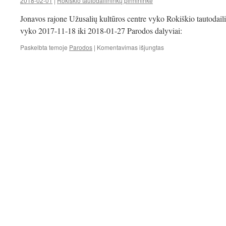
2018-02-01
|
Rokiškio tautodailininkų pirmininkė
ROKIŠKIO
NEPRIKLAUSOMYBĖ
Jonavos rajone Užusalių kultūros centre vyko Rokiškio tautodai
AIKŠTĘ
vyko 2017-11-18 iki 2018-01-27 Parodos dalyviai:
įraše
Paskelbta temoje
Parodos
|
Komentavimas išjungtas
Parodos
,,Pėdos
kelyje
,,
uždarymas