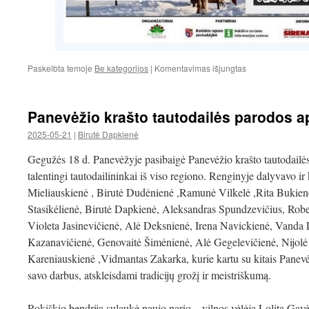
įraše
Paskelbta temoje
Be kategorijos
|
Komentavimas išjungtas
Jubiliatų
paroda
Panevėžio krašto tautodailės parodos a
2025-05-21
|
Birutė Dapkienė
Gegužės 18 d. Panevėžyje pasibaigė Panevėžio krašto tautodailės 
talentingi tautodailininkai iš viso regiono. Renginyje dalyvavo ir
Mieliauskienė , Birutė Dudėnienė ,Ramunė Vilkelė ,Rita Bukienė
Stasikėlienė, Birutė Dapkienė, Aleksandras Spundzevičius, Rober
Violeta Jasinevičienė, Alė Deksnienė, Irena Navickienė, Vanda 
Kazanavičienė, Genovaitė Šimėnienė, Alė Gegelevičienė, Nijol
Kareniauskienė ,Vidmantas Zakarka, kurie kartu su kitais Panev
savo darbus, atskleisdami tradicijų grožį ir meistriškumą.
Rokiškio bendrija sulaukė naujo nario – vilnos vėlėja Lolita Gavė