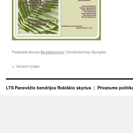
įraše
Paskelbta temoje
Be kategorijos
|
Komentavimas išjungtas
Jubiliatų
paroda
←
Senesni įrašai
LTS Panevėžio bendrijos Rokiškio skyrius
Privatumo politik