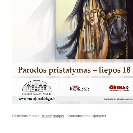
įraše
Paskelbta temoje
Be kategorijos
|
Komentavimas išjungtas
PARODA