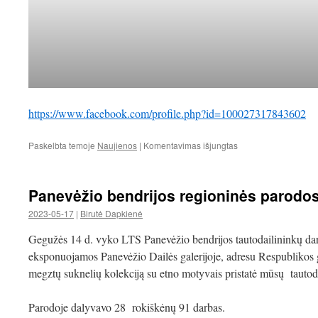
https://www.facebook.com/profile.php?id=100027317843602
įraše
Paskelbta temoje
Naujienos
|
Komentavimas išjungtas
Panevėžio
krašto
tautodailės
Panevėžio bendrijos regioninės parod
parodos
aptarimas
2023-05-17
|
Birutė Dapkienė
Gegužės 14 d. vyko LTS Panevėžio bendrijos tautodailininkų da
eksponuojamos Panevėžio Dailės galerijoje, adresu Respublikos 
megztų suknelių kolekciją su etno motyvais pristatė mūsų tautod
Parodoje dalyvavo 28 rokiškėnų 91 darbas.