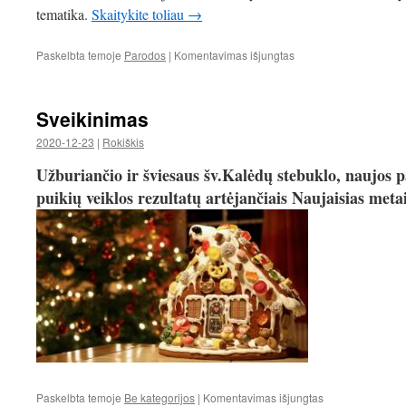
tematika.
Skaitykite toliau
→
įraše
Paskelbta temoje
Parodos
|
Komentavimas išjungtas
Žalčių
muziejus
Sveikinimas
2020-12-23
|
Rokiškis
Užburiančio ir šviesaus šv.Kalėdų stebuklo, naujos pat
puikių veiklos rezultatų artėjančiais Naujaisias meta
įraše
Paskelbta temoje
Be kategorijos
|
Komentavimas išjungtas