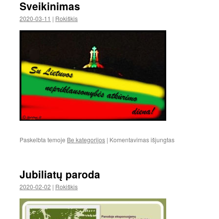
Sveikinimas
2020-03-11
|
Rokiškis
įraše
Paskelbta temoje
Be kategorijos
|
Komentavimas išjungtas
Sveikinimas
Jubiliatų paroda
2020-02-02
|
Rokiškis