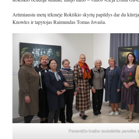
Artimiausiu metų tėkmėje Rokiškio skyrių papildys dar du kūrėjai
Knowles ir tapytojas Raimundas Tomas Jovaiša.
Panevėžio krašto tautodailės parodos 