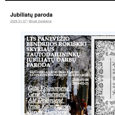
Jubiliatų paroda
2026-01-07
|
Birutė Dapkienė