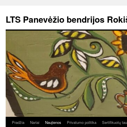
Pereiti
prie
LTS Panevėžio bendrijos Roki
turinio
Pradžia
Nariai
Naujienos
Privatumo politika
Sertifikuotų ta