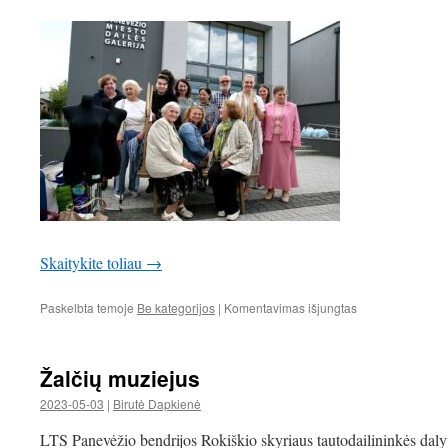
Skaitykite toliau
→
įraše
Paskelbta temoje
Be kategorijos
|
Komentavimas išjungtas
Panevėžio
bendrijos
regioninės
Žalčių muziejus
parodos
uždarymas
2023-05-03
|
Birutė Dapkienė
LTS Panevėžio bendrijos Rokiškio skyriaus tautodailininkės dal