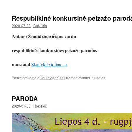
Sveikinimas
Respublikinė konkursinė peizažo parod
2020-07-28
|
Rokiškis
Antano Žmuidzinavičiaus vardo
respublikinės konkursinės peizažo parodos
nuostatai
Skaitykite toliau
→
įraše
Paskelbta temoje
Be kategorijos
|
Komentavimas išjungtas
Respublikinė
konkursinė
peizažo
PARODA
paroda
2020-07-03
|
Rokiškis