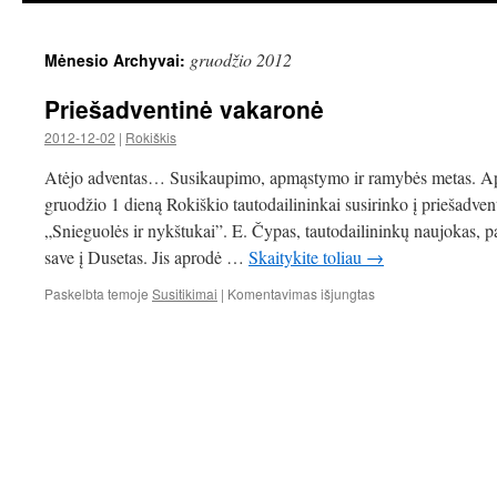
gruodžio 2012
Mėnesio Archyvai:
Priešadventinė vakaronė
2012-12-02
|
Rokiškis
Atėjo adventas… Susikaupimo, apmąstymo ir ramybės metas. Apž
gruodžio 1 dieną Rokiškio tautodailininkai susirinko į priešadv
„Snieguolės ir nykštukai”. E. Čypas, tautodailininkų naujokas, p
save į Dusetas. Jis aprodė …
Skaitykite toliau
→
įraše
Paskelbta temoje
Susitikimai
|
Komentavimas išjungtas
Priešadventinė
vakaronė