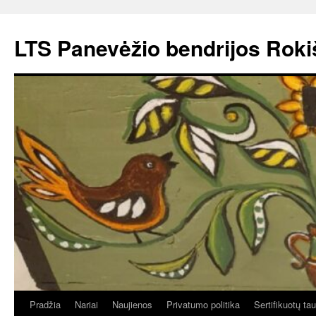
Pereiti
prie
LTS Panevėžio bendrijos Roki
turinio
Pradžia
Nariai
Naujienos
Privatumo politika
Sertifikuotų ta