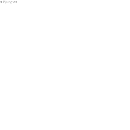
įraše
 išjungtas
Žalčių
muziejus