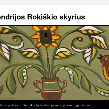
ndrijos Rokiškio skyrius
tumo politika
Sertifikuotų tautinio paveldo produktų gamintojai