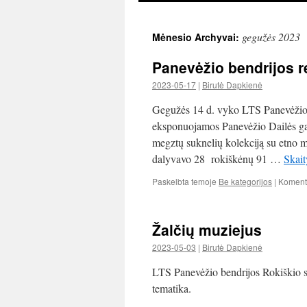
gegužės 2023
Mėnesio Archyvai:
Panevėžio bendrijos 
2023-05-17
|
Birutė Dapkienė
Gegužės 14 d. vyko LTS Panevėžio b
eksponuojamos Panevėžio Dailės gal
megztų suknelių kolekciją su etno m
dalyvavo 28 rokiškėnų 91 …
Skait
Paskelbta temoje
Be kategorijos
|
Koment
Žalčių muziejus
2023-05-03
|
Birutė Dapkienė
LTS Panevėžio bendrijos Rokiškio s
tematika.