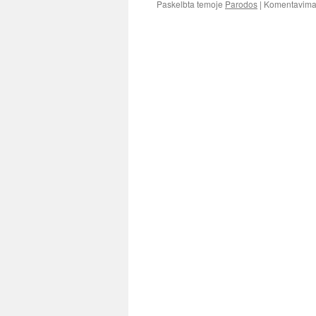
Paskelbta temoje
Parodos
|
Komentavimas