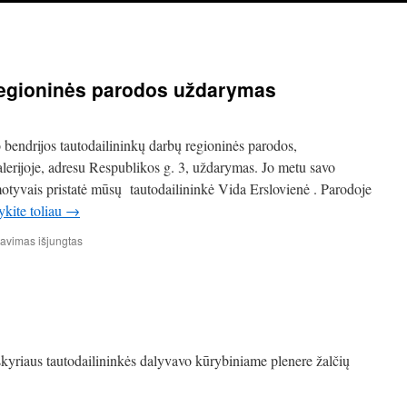
regioninės parodos uždarymas
endrijos tautodailininkų darbų regioninės parodos,
erijoje, adresu Respublikos g. 3, uždarymas. Jo metu savo
otyvais pristatė mūsų tautodailininkė Vida Erslovienė . Parodoje
ykite toliau
→
įraše
avimas išjungtas
Panevėžio
bendrijos
regioninės
parodos
uždarymas
kyriaus tautodailininkės dalyvavo kūrybiniame plenere žalčių