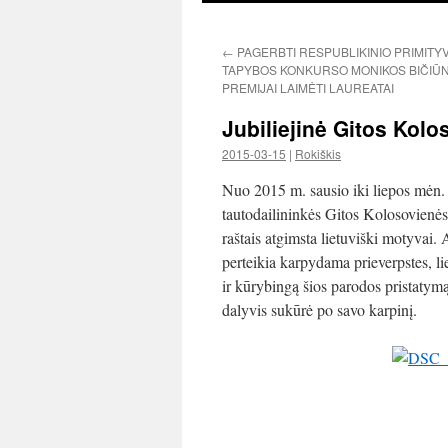
←
PAGERBTI RESPUBLIKINIO PRIMITY
TAPYBOS KONKURSO MONIKOS BIČIŪ
PREMIJAI LAIMĖTI LAUREATAI
Jubiliejinė Gitos Kol
2015-03-15
|
Rokiškis
Nuo 2015 m. sausio iki liepos mėn.
tautodailininkės Gitos Kolosovienės 
raštais atgimsta lietuviški motyvai. 
perteikia karpydama prieverpstes, li
ir kūrybingą šios parodos pristatym
dalyvis sukūrė po savo karpinį.