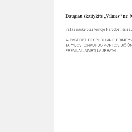
Daugiau skaitykite „Vilnies“ nr. 9
Įrašas paskelbtas temoje
Parodos
. Išsis
←
PAGERBTI RESPUBLIKINIO PRIMITY
TAPYBOS KONKURSO MONIKOS BIČIŪ
PREMIJAI LAIMĖTI LAUREATAI