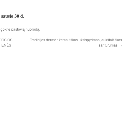
 sausio 30 d.
augokite
pastovią nuorodą
.
VIOSIOS
Tradicijos dermė : žemaitiškas užsispyrimas, aukštaitiškas
NIENĖS
santūrumas
→