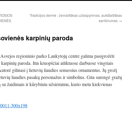
VIOSIOS
Tradicijos dermė : žemaitiškas užsispyrimas, aukštaitiškas
NIENĖS
santūrumas
→
osovienės karpinių paroda
 Asvejos regioninio parko Lankytojų centre galima pasigrožėti
karpinių paroda. Itin kruopščiai atliktuose darbuose vingriais
Autorė gilinasi į lietuvių liaudies senuosius ornamentus. Jų grožį
etuvių liaudies pasakų personažus ir simbolius. Gita surengė gražų
ą su žaidimais ir kūrybiniu užsiėmimu, kurio metu kiekvienas