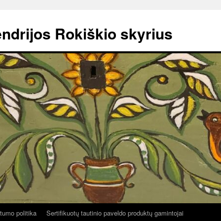
ndrijos Rokiškio skyrius
tumo politika
Sertifikuotų tautinio paveldo produktų gamintojai