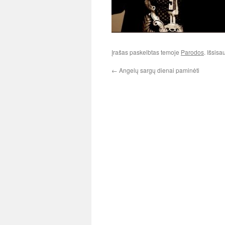
Įrašas paskelbtas temoje
Parodos
. Išsis
←
Angelų sargų dienai paminėti