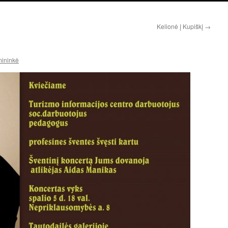
Kelionė į Kupiškį
→
mininkė