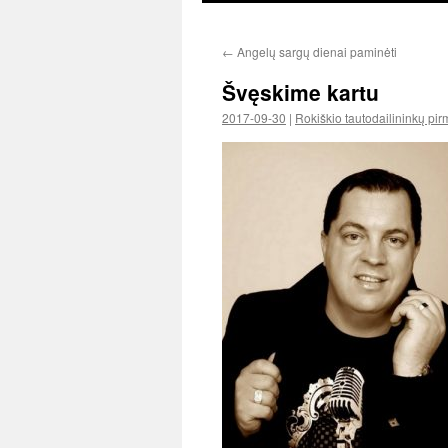
←
Angelų sargų dienai paminėti
Švęskime kartu
2017-09-30
|
Rokiškio tautodailininkų pir