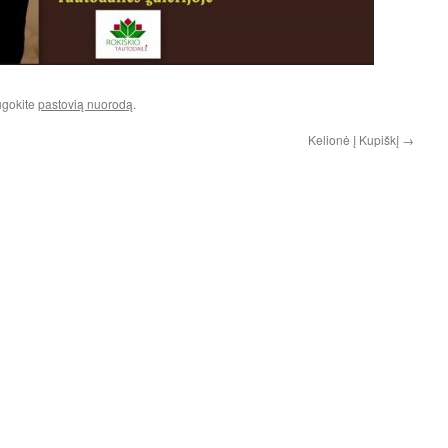
augokite
pastovią nuorodą
.
Kelionė į Kupiškį
→