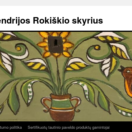
ndrijos Rokiškio skyrius
tumo politika
Sertifikuotų tautinio paveldo produktų gamintojai